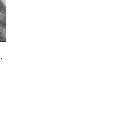
a Bellissima Figura Femminile Veglia Su Ester, Morta A 32 A. Per Malattia Incurabile