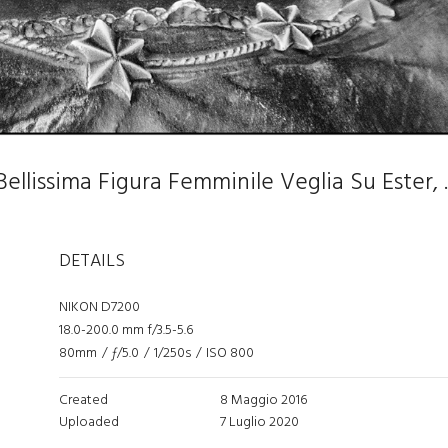
18-T. Ester Piaggio...quest
DETAILS
NIKON D7200
18.0-200.0 mm f/3.5-5.6
80mm
/
ƒ/5.0
/
1/250s
/
ISO 800
Created
8 Maggio 2016
Uploaded
7 Luglio 2020