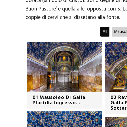
dorata (simbolo di Cristo). Sono degne di not
Buon Pastore’ e quella a lei opposta con S. L
coppie di cervi che si dissetano alla fonte.
All
Mausole
01 Mausoleo Di Galla
02 Ra
Placidia Ingresso...
Galla P
Sottar