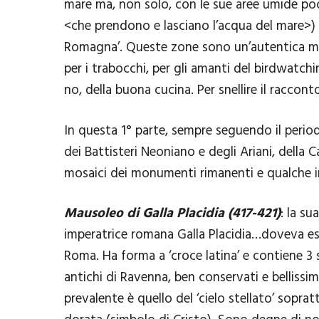
mare ma, non solo, con le sue aree umide poco p
<che prendono e lasciano l’acqua del mare>) f
Romagna’. Queste zone sono un’autentica man
per i trabocchi, per gli amanti del birdwatchin
no, della buona cucina. Per snellire il raccont
In questa 1° parte, sempre seguendo il period
dei Battisteri Neoniano e degli Ariani, della 
mosaici dei monumenti rimanenti e qualche i
Mausoleo di Galla Placidia (417-421)
: la s
imperatrice romana Galla Placidia…doveva esse
Roma. Ha forma a ‘croce latina’ e contiene 3 sa
antichi di Ravenna, ben conservati e bellissim
prevalente è quello del ‘cielo stellato’ sopra