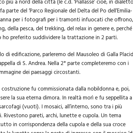
iù a nord della città (le c.d. ‘Piallasse’ cioè, in dialetto
a parte del ‘Parco Regionale del Delta del Po dell’Emilia-
na per i fotografi per i tramonti infuocati che offrono
g, della pesca, del trekking, del relax in genere e, perché
o ho preferito suddividere la trattazione in 2 parti.
o di edificazione, parleremo del Mausoleo di Galla Placid
Cappella di S. Andrea. Nella 2° parte completeremo con i
mmagine dei paesaggi circostanti.
ua costruzione fu commissionata dalla nobildonna e, poi,
re la sua eterna dimora. In realtà morì e fu seppellita a
rcofagi (vuoti). I mosaici, all’interno, sono tra i più
i. Rivestono pareti, archi, lunette e cupola. Un tema
ttutto in corrispondenza della cupola e della sua croce