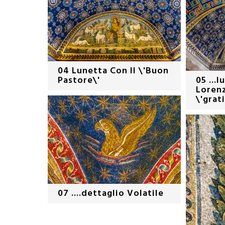
04 Lunetta Con Il \'Buon
Pastore\'
05 ...l
Lorenz
\'grat
07 ....dettaglio Volatile