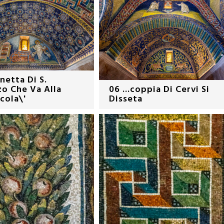
unetta Di S.
o Che Va Alla
06 ...coppia Di Cervi Si
icola\'
Disseta