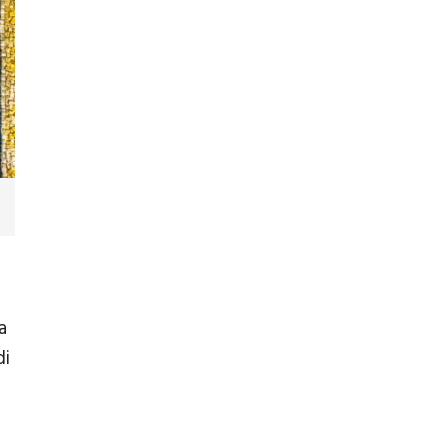
a
di
a