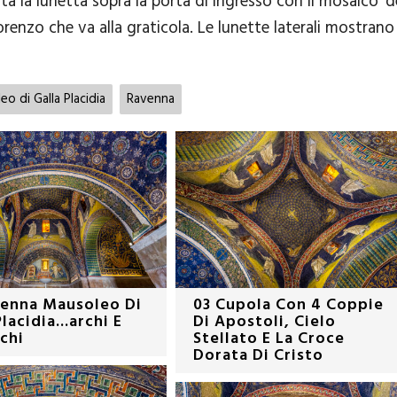
a la lunetta sopra la porta di ingresso con il mosaico ‘d
orenzo che va alla graticola. Le lunette laterali mostrano
o di Galla Placidia
Ravenna
venna Mausoleo Di
03 Cupola Con 4 Coppie
lacidia...archi E
Di Apostoli, Cielo
chi
Stellato E La Croce
Dorata Di Cristo